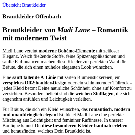
Übersicht Brautkleider
Brautkleider Offenbach
Brautkleider von
Madi Lane
– Romantik
mit modernem Twist
Madi Lane vereint
moderne Bohème-Elemente
mit zeitloser
Eleganz. Weich fließende Stoffe, feine Spitzenapplikationen und
sanfte Farbnuancen machen diese Kleider zur perfekten Wahl für
Bräute, die sich einen mühelos eleganten Look wünschen.
Eine
sanft fallende A-Linie
mit zarten Blumenstickereien, ein
verspieltes Off-Shoulder-Design
oder ein schimmernder Tüllrock –
jedes Kleid betont Deine natürliche Schönheit, ohne auf Komfort zu
verzichten. Besonders beliebt sind die
weichen Stofflagen
, die sich
angenehm anfühlen und Leichtigkeit verleihen.
Für Bräute, die sich ein Kleid wünschen, das
romantisch, modern
und unaufdringlich elegant
ist, bietet Madi Lane eine perfekte
Mischung aus Leichtigkeit und femininer Raffinesse. In unserer
Boutique kannst Du
diese besonderen Kleider hautnah erleben
–
und herausfinden, welches Dein Brautkleid ist.