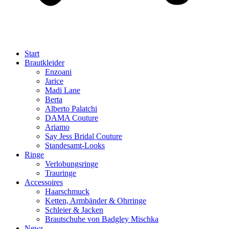
Start
Brautkleider
Enzoani
Jarice
Madi Lane
Berta
Alberto Palatchi
DAMA Couture
Ariamo
Say Jess Bridal Couture
Standesamt-Looks
Ringe
Verlobungsringe
Trauringe
Accessoires
Haarschmuck
Ketten, Armbänder & Ohrringe
Schleier & Jacken
Brautschuhe von Badgley Mischka
News