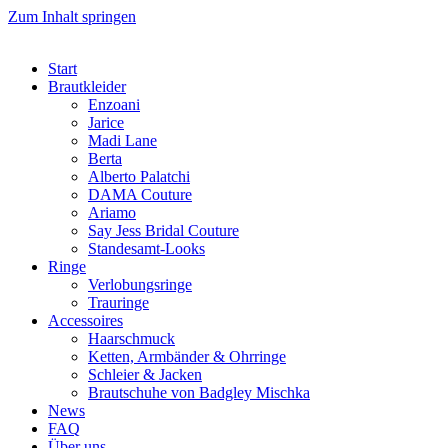
Zum Inhalt springen
Start
Brautkleider
Enzoani
Jarice
Madi Lane
Berta
Alberto Palatchi
DAMA Couture
Ariamo
Say Jess Bridal Couture
Standesamt-Looks
Ringe
Verlobungsringe
Trauringe
Accessoires
Haarschmuck
Ketten, Armbänder & Ohrringe
Schleier & Jacken
Brautschuhe von Badgley Mischka
News
FAQ
Über uns