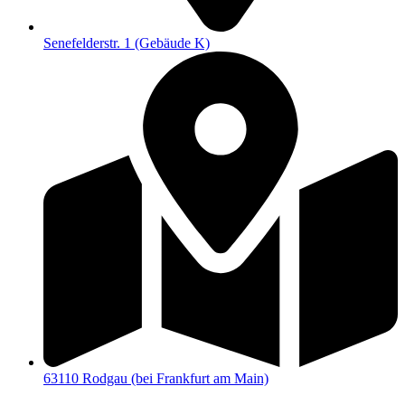
Senefelderstr. 1 (Gebäude K)
63110 Rodgau (bei Frankfurt am Main)