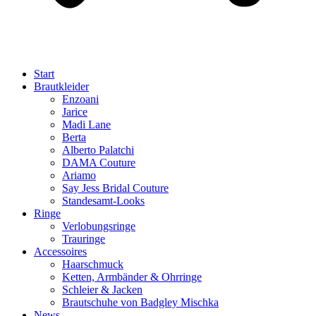
Start
Brautkleider
Enzoani
Jarice
Madi Lane
Berta
Alberto Palatchi
DAMA Couture
Ariamo
Say Jess Bridal Couture
Standesamt-Looks
Ringe
Verlobungsringe
Trauringe
Accessoires
Haarschmuck
Ketten, Armbänder & Ohrringe
Schleier & Jacken
Brautschuhe von Badgley Mischka
News