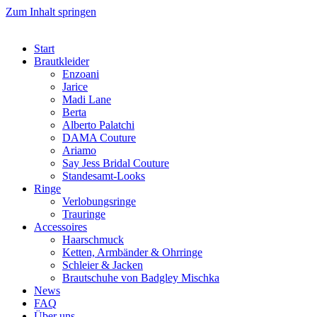
Zum Inhalt springen
Start
Brautkleider
Enzoani
Jarice
Madi Lane
Berta
Alberto Palatchi
DAMA Couture
Ariamo
Say Jess Bridal Couture
Standesamt-Looks
Ringe
Verlobungsringe
Trauringe
Accessoires
Haarschmuck
Ketten, Armbänder & Ohrringe
Schleier & Jacken
Brautschuhe von Badgley Mischka
News
FAQ
Über uns