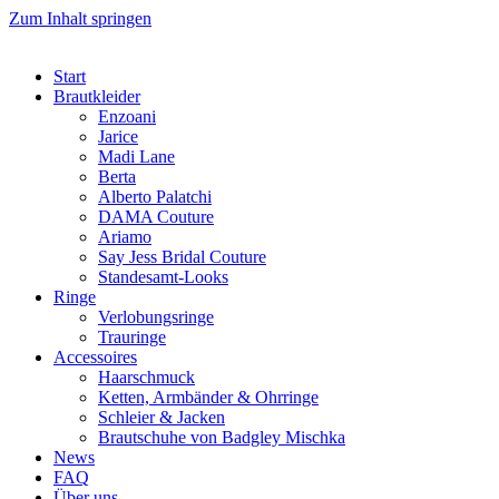
Zum Inhalt springen
Start
Brautkleider
Enzoani
Jarice
Madi Lane
Berta
Alberto Palatchi
DAMA Couture
Ariamo
Say Jess Bridal Couture
Standesamt-Looks
Ringe
Verlobungsringe
Trauringe
Accessoires
Haarschmuck
Ketten, Armbänder & Ohrringe
Schleier & Jacken
Brautschuhe von Badgley Mischka
News
FAQ
Über uns