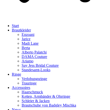
Start
Brautkleider
Enzoani
Jarice
Madi Lane
Berta
Alberto Palatchi
DAMA Couture
Ariamo
Say Jess Bridal Couture
Standesamt-Looks
Ringe
Verlobungsringe
Trauringe
Accessoires
Haarschmuck
Ketten, Armbänder & Ohrringe
Schleier & Jacken
Brautschuhe von Badgley Mischka
News