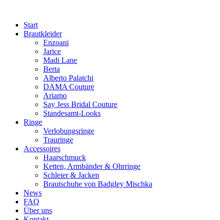
Zum
Inhalt
Start
springen
Brautkleider
Enzoani
Jarice
Madi Lane
Berta
Alberto Palatchi
DAMA Couture
Ariamo
Say Jess Bridal Couture
Standesamt-Looks
Ringe
Verlobungsringe
Trauringe
Accessoires
Haarschmuck
Ketten, Armbänder & Ohrringe
Schleier & Jacken
Brautschuhe von Badgley Mischka
News
FAQ
Über uns
Kontakt