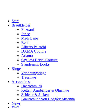
Start
Brautkleider
Enzoani
Jarice
Madi Lane
Berta
Alberto Palatchi
DAMA Couture
Ariamo
Say Jess Bridal Couture
Standesamt-Looks
Ringe
Verlobungsringe
Trauringe
Accessoires
Haarschmuck
Ketten, Armbänder & Ohrringe
Schleier & Jacken
Brautschuhe von Badgley Mischka
News
FAQ